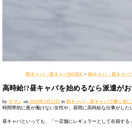
朝キャバ・昼キャバWORK
>
朝キャバ・昼キャバ
高時給!?昼キャバを始めるなら派遣が
by
ヤマノ
on
2020年5月22日
in
朝キャバ・昼キャバで働く前に
時間帯的に夜が働けない女性や、昼間に高時給な仕事がした
昼キャバといっても、「一店舗にレギュラーとして在籍する